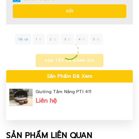
GỬI
Tất cả
1
2
3
4
5
XEM TẤT CẢ ĐÁNH GIÁ
Sản Phẩm Đã Xem
Giường Tắm Nắng PTI 411
Liên hệ
SẢN PHẨM LIÊN QUAN