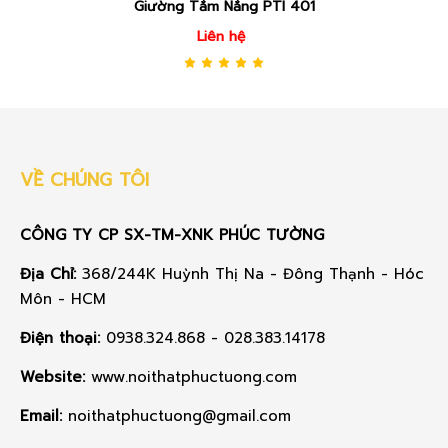
I 401
Giường Tắm Nắng PTI 
Liên hệ
VỀ CHÚNG TÔI
CÔNG TY CP SX-TM-XNK PHÚC TƯỜNG
Địa Chỉ:
368/244K Huỳnh Thị Na - Đông Thạnh - Hóc
Môn - HCM
Điện thoại:
0938.324.868 - 028.383.14178
Website:
www.noithatphuctuong.com
Email:
noithatphuctuong@gmail.com