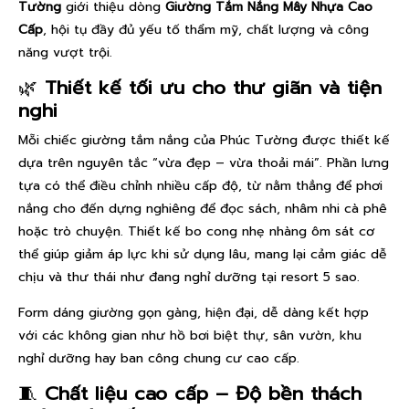
Tường
giới thiệu dòng
Giường Tắm Nắng Mây Nhựa Cao
Cấp
, hội tụ đầy đủ yếu tố thẩm mỹ, chất lượng và công
năng vượt trội.
🌿
Thiết kế tối ưu cho thư giãn và tiện
nghi
Mỗi chiếc giường tắm nắng của Phúc Tường được thiết kế
dựa trên nguyên tắc “vừa đẹp – vừa thoải mái”. Phần lưng
tựa có thể điều chỉnh nhiều cấp độ, từ nằm thẳng để phơi
nắng cho đến dựng nghiêng để đọc sách, nhâm nhi cà phê
hoặc trò chuyện. Thiết kế bo cong nhẹ nhàng ôm sát cơ
thể giúp giảm áp lực khi sử dụng lâu, mang lại cảm giác dễ
chịu và thư thái như đang nghỉ dưỡng tại resort 5 sao.
Form dáng giường gọn gàng, hiện đại, dễ dàng kết hợp
với các không gian như hồ bơi biệt thự, sân vườn, khu
nghỉ dưỡng hay ban công chung cư cao cấp.
🧵
Chất liệu cao cấp – Độ bền thách