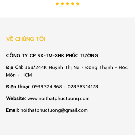
VỀ CHÚNG TÔI
CÔNG TY CP SX-TM-XNK PHÚC TƯỜNG
Địa Chỉ:
368/244K Huỳnh Thị Na - Đông Thạnh - Hóc
Môn - HCM
Điện thoại:
0938.324.868 - 028.383.14178
Website:
www.noithatphuctuong.com
Email:
noithatphuctuong@gmail.com