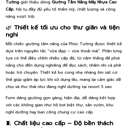
Tường
giới thiệu dòng
Giường Tắm Nắng Mây Nhựa Cao
Cấp
, hội tụ đầy đủ yếu tố thẩm mỹ, chất lượng và công
năng vượt trội.
🌿
Thiết kế tối ưu cho thư giãn và tiện
nghi
Mỗi chiếc giường tắm nắng của Phúc Tường được thiết kế
dựa trên nguyên tắc “vừa đẹp – vừa thoải mái”. Phần lưng
tựa có thể điều chỉnh nhiều cấp độ, từ nằm thẳng để phơi
nắng cho đến dựng nghiêng để đọc sách, nhâm nhi cà phê
hoặc trò chuyện. Thiết kế bo cong nhẹ nhàng ôm sát cơ
thể giúp giảm áp lực khi sử dụng lâu, mang lại cảm giác dễ
chịu và thư thái như đang nghỉ dưỡng tại resort 5 sao.
Form dáng giường gọn gàng, hiện đại, dễ dàng kết hợp
với các không gian như hồ bơi biệt thự, sân vườn, khu
nghỉ dưỡng hay ban công chung cư cao cấp.
🧵
Chất liệu cao cấp – Độ bền thách