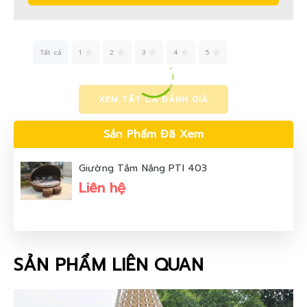
Tất cả
1
2
3
4
5
XEM TẤT CẢ ĐÁNH GIÁ
Sản Phẩm Đã Xem
Giường Tắm Nắng PTI 403
Liên hệ
SẢN PHẨM LIÊN QUAN