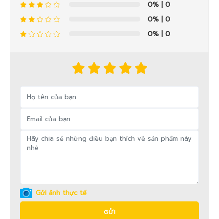
0%
| 0
0%
| 0
0%
| 0
Gửi ảnh thực tế
GỬI