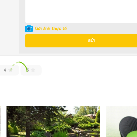
Gửi ảnh thực tế
GỬI
4
5