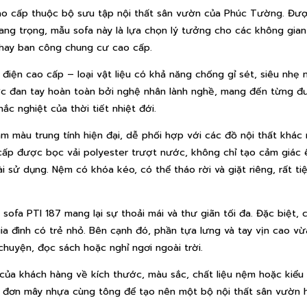
o cấp thuộc bộ sưu tập nội thất sân vườn của Phúc Tường. Đượ
ang trọng, mẫu sofa này là lựa chọn lý tưởng cho các không gia
 hay ban công chung cư cao cấp.
iện cao cấp – loại vật liệu có khả năng chống gỉ sét, siêu nhẹ
c đan tay hoàn toàn bởi nghệ nhân lành nghề, mang đến từng đ
c nghiệt của thời tiết nhiệt đới.
màu trung tính hiện đại, dễ phối hợp với các đồ nội thất khác 
cấp được bọc vải polyester trượt nước, không chỉ tạo cảm giác ê
i sử dụng. Nệm có khóa kéo, có thể tháo rời và giặt riêng, rất tiệ
ofa PTI 187 mang lại sự thoải mái và thư giãn tối đa. Đặc biệt, c
a đình có trẻ nhỏ. Bên cạnh đó, phần tựa lưng và tay vịn cao vừ
chuyện, đọc sách hoặc nghỉ ngơi ngoài trời.
của khách hàng về kích thước, màu sắc, chất liệu nệm hoặc kiểu 
ế đơn mây nhựa cùng tông để tạo nên một bộ nội thất sân vườn h