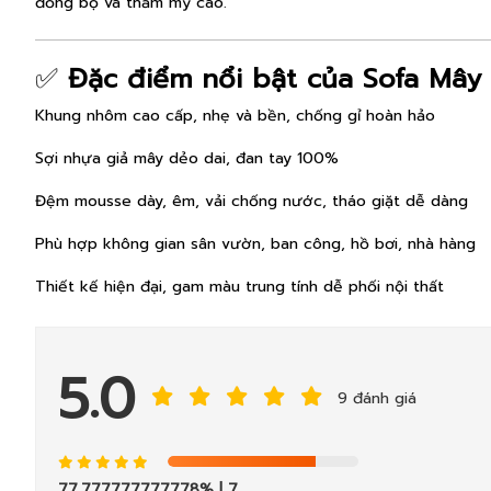
đồng bộ và thẩm mỹ cao.
✅
Đặc điểm nổi bật của Sofa Mây 
Khung nhôm cao cấp, nhẹ và bền, chống gỉ hoàn hảo
Sợi nhựa giả mây dẻo dai, đan tay 100%
Đệm mousse dày, êm, vải chống nước, tháo giặt dễ dàng
Phù hợp không gian sân vườn, ban công, hồ bơi, nhà hàng
Thiết kế hiện đại, gam màu trung tính dễ phối nội thất
5.0
9 đánh giá
77.777777777778%
| 7