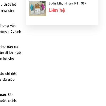
Sofa Mây Nhựa PTI 187
c thiết kế
Liên hệ
n như sân
 nhưng vẫn
ường nét tinh
như bàn trà,
m ái khi ngồi
n lợi cho
ác chi tiết
a đủ giúp
đan. Sản
oàn chỉnh,