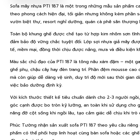
Sofa mây nhựa PTI 187 là một trong những mẫu sản phẩm ca
theo phong cách hiện đại, tối giản nhưng không kém phần s
vườn biệt thự, resort nghỉ dưỡng, quán cà phê sân thượng
Toàn bộ khung ghế được chế tạo từ hợp kim nhôm sơn tĩnh đ
đảm bảo độ vững chắc tuyệt đối. Lớp sợi nhựa giả mây đượ
tế, mềm mại, đồng thời chịu được nắng, mưa và điều kiện khắ
Màu sắc chủ đạo của PTI 187 là tông nâu xám đậm – một gam 
ghế phụ, chậu cây hay đèn trang trí. Phần đệm mousse cao 
mà còn giúp dễ dàng vệ sinh, duy trì độ mới sau thời gian dà
việc bảo dưỡng định kỳ.
Với kích thước thiết kế tiêu chuẩn dành cho 2-3 người ngồi, s
góc cạnh được bo tròn kỹ lưỡng, an toàn khi sử dụng cho gi
nâng đỡ cột sống khi ngồi lâu, tạo cảm giác dễ chịu khi trò 
Phúc Tường nhận sản xuất sofa PTI 187 theo yêu cầu riêng 
phẩm có thể phối hợp linh hoạt cùng bàn sofa hoặc các gh