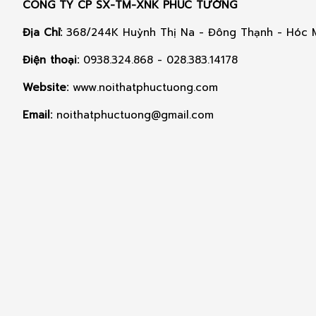
CÔNG TY CP SX-TM-XNK PHÚC TƯỜNG
Địa Chỉ:
368/244K Huỳnh Thị Na - Đông Thạnh - Hóc
Điện thoại:
0938.324.868 - 028.383.14178
Website:
www.noithatphuctuong.com
Email:
noithatphuctuong@gmail.com