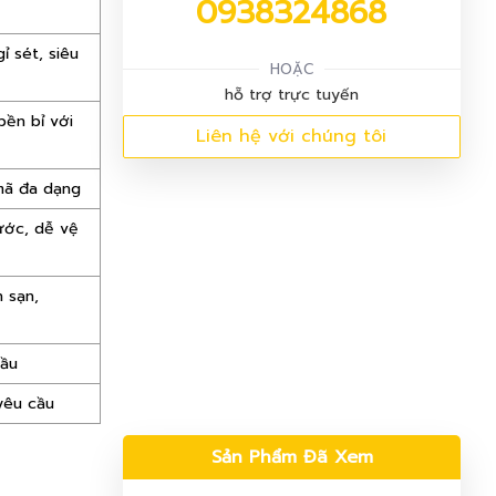
0938324868
ỉ sét, siêu
HOẶC
hỗ trợ trực tuyến
bền bỉ với
Liên hệ với chúng tôi
mã đa dạng
ước, dễ vệ
 sạn,
cầu
yêu cầu
Sản Phẩm Đã Xem