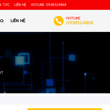
N TỨC
LIÊN HỆ
HOTLINE: 0938324868
HOTLINE
AQ
LIÊN HỆ
0938324868
87