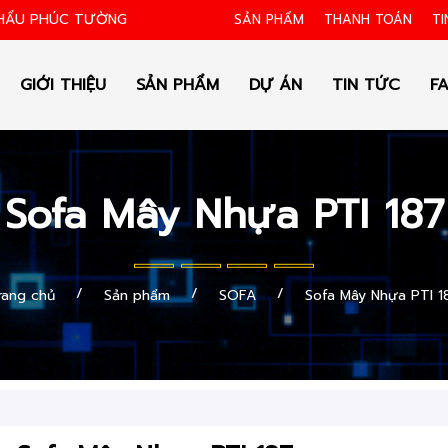
KHẨU PHÚC TƯỜNG
SẢN PHẨM
THANH TOÁN
TI
GIỚI THIỆU
SẢN PHẨM
DỰ ÁN
TIN TỨC
F
Sofa Mây Nhựa PTI 187
/
/
/
rang chủ
Sản phẩm
SOFA
Sofa Mây Nhựa PTI 1